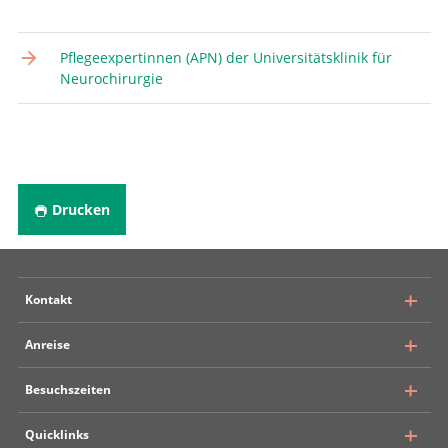
Pflegeexpertinnen (APN) der Universitätsklinik für
Neurochirurgie
Drucken
Kontakt
Anreise
Inselspital Bern
Besuchszeiten
Universitätsklinik für Neurochirurgie
Rosenbühlgasse 25
Quicklinks
Öffentlicher Verkehr
CH – 3010 Bern