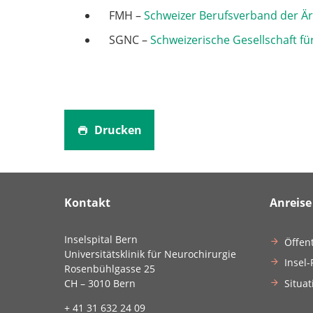
FMH –
Schweizer Berufsverband der Är
SGNC –
Schweizerische Gesellschaft f
Drucken
Kontakt
Anreise
Inselspital Bern
Öffen
Universitätsklinik für Neurochirurgie
Insel-
Rosenbühlgasse 25
Situat
CH – 3010 Bern
+ 41 31 632 24 09