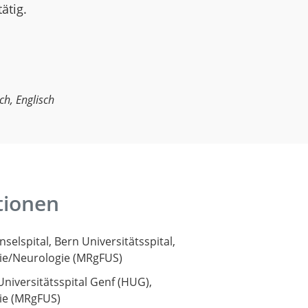
ätig.
ch, Englisch
tionen
Inselspital, Bern Universitätsspital,
ie/Neurologie (MRgFUS)
Universitätsspital Genf (HUG),
ie (MRgFUS)