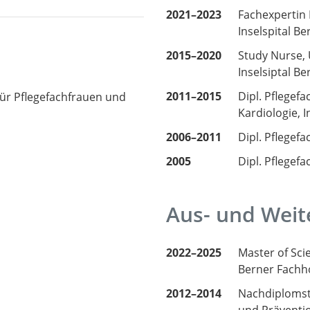
2021–2023
Fachexpertin P
Inselspital Be
2015–2020
Study Nurse, U
Inselsiptal Be
2011–2015
Dipl. Pflegefa
für Pflegefachfrauen und
Kardiologie, I
2006–2011
Dipl. Pflegef
2005
Dipl. Pflegef
Aus- und Weit
2022–2025
Master of Sci
Berner Fachh
2012–2014
Nachdiplomst
und Präventio