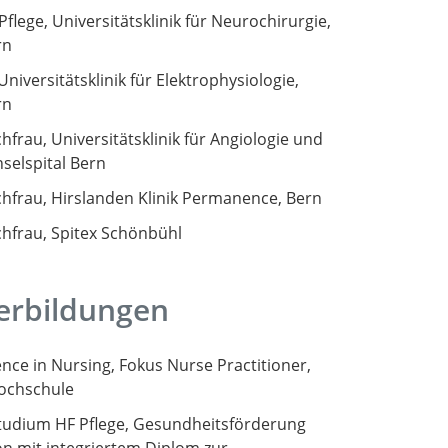
flege, Universitätsklinik für Neurochirurgie,
rn
niversitätsklinik für Elektrophysiologie,
rn
chfrau, Universitätsklinik für Angiologie und
nselspital Bern
Suche
achfrau, Hirslanden Klinik Permanence, Bern
achfrau, Spitex Schönbühl
erbildungen
ence in Nursing, Fokus Nurse Practitioner,
ochschule
udium HF Pflege, Gesundheitsförderung
n mit integriertem Diplom zur