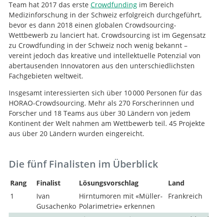
Team hat 2017 das erste
Crowdfunding
im Bereich
Medizinforschung in der Schweiz erfolgreich durchgeführt,
bevor es dann 2018 einen globalen Crowdsourcing-
Wettbewerb zu lanciert hat. Crowdsourcing ist im Gegensatz
zu Crowdfunding in der Schweiz noch wenig bekannt –
vereint jedoch das kreative und intellektuelle Potenzial von
abertausenden Innovatoren aus den unterschiedlichsten
Fachgebieten weltweit.
Insgesamt interessierten sich über 10 000 Personen für das
HORAO-Crowdsourcing. Mehr als 270 Forscherinnen und
Forscher und 18 Teams aus über 30 Ländern von jedem
Kontinent der Welt nahmen am Wettbewerb teil. 45 Projekte
aus über 20 Ländern wurden eingereicht.
Die fünf Finalisten im Überblick
Rang
Finalist
Lösungsvorschlag
Land
P
1
Ivan
Hirntumoren mit «Müller-
Frankreich
$
Gusachenko
Polarimetrie» erkennen