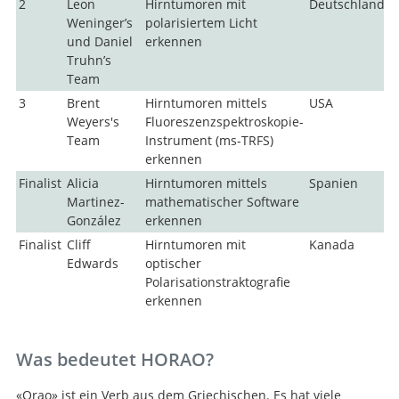
2
Leon
Hirntumoren mit
Deutschland
$
Weninger’s
polarisiertem Licht
und Daniel
erkennen
Truhn’s
Team
3
Brent
Hirntumoren mittels
USA
$
Weyers's
Fluoreszenzspektroskopie-
Team
Instrument (ms-TRFS)
erkennen
Finalist
Alicia
Hirntumoren mittels
Spanien
$
Martinez-
mathematischer Software
González
erkennen
Suche
Finalist
Cliff
Hirntumoren mit
Kanada
$
Edwards
optischer
Polarisationstraktografie
erkennen
Was bedeutet HORAO?
«Orao» ist ein Verb aus dem Griechischen. Es hat viele