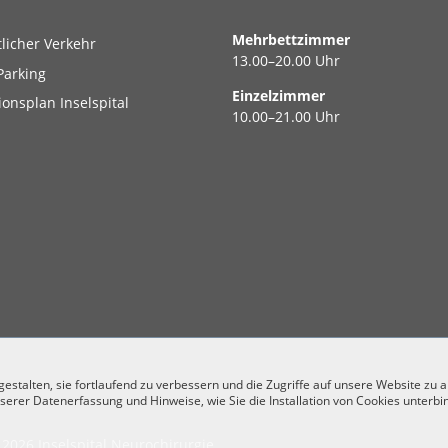
Mehrbettzimmer
tlicher Verkehr
13.00–20.00 Uhr
Parking
Einzelzimmer
ionsplan Inselspital
10.00–21.00 Uhr
stalten, sie fortlaufend zu verbessern und die Zugriffe auf unsere Website zu 
serer Datenerfassung und Hinweise, wie Sie die Installation von Cookies unterbi
2026 Inselspital Neurochirurgie