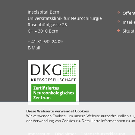
Inselspital Bern
Öffen
Universitätsklinik für Neurochirurgie
Insel-
Rosenbühlgasse 25
Situat
CH – 3010 Bern
+ 41 31 632 24 09
E-Mail
Diese Webseite verwendet Cookies
Wir verwenden Cookies, um unsere Website nutzerfreundlich zu ge
der Verwendung von Cookies zu. Detaillierte Informationen zu un
Impressum
Disclaimer
Datenschutzerklärung
© 