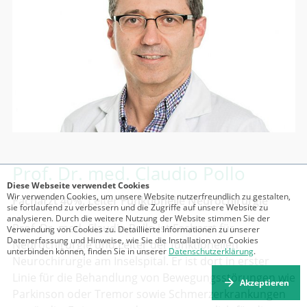
Prof. Dr. med.
Claudio Pollo
Diese Webseite verwendet Cookies
Wir verwenden Cookies, um unsere Website nutzerfreundlich zu gestalten,
Facharzt 40%, Leiter Funktionelle Neurochirurgie
sie fortlaufend zu verbessern und die Zugriffe auf unsere Website zu
analysieren. Durch die weitere Nutzung der Website stimmen Sie der
Prof. Dr. med. Claudio Pollo ist Facharzt für
Verwendung von Cookies zu. Detaillierte Informationen zu unserer
Datenerfassung und Hinweise, wie Sie die Installation von Cookies
Neurochirurgie und Leiter der funktionellen
unterbinden können, finden Sie in unserer
Datenschutzerklärung
.
Neurochirurgie am Inselspital. Er ist dort in erster
Linie für die Behandlung von Bewegungsstörungen wie
Akzeptieren
Parkinson oder Tremor sowie Schmerzerkrankungen