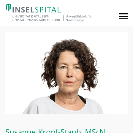
Susanne Kropf-Staub
, MScN