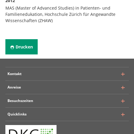
2012
MAS (Master of Advanced Studies) in Patienten- und
Familienedukation, Hochschule Zürich für Angewandte
Wissenschaften (ZHAW)
Drucken
Kontakt
Anreise
Inselspital Bern
Besuchszeiten
Universitätsklinik für Neurochirurgie
Rosenbühlgasse 25
Quicklinks
Öffentlicher Verkehr
CH – 3010 Bern
Insel-Parking
+ 41 31 632 24 09
Mehrbettzimmer
Situationsplan Inselspital
E-Mail
13.00–20.00 Uhr